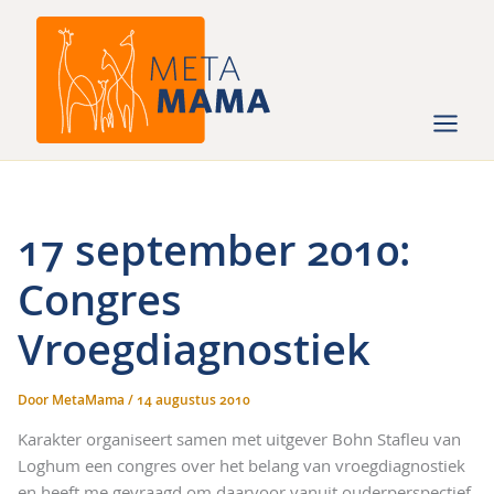
Ga
naar
de
inhoud
17 september 2010:
Congres
Vroegdiagnostiek
Door
MetaMama
/
14 augustus 2010
Karakter organiseert samen met uitgever Bohn Stafleu van
Loghum een congres over het belang van vroegdiagnostiek
en heeft me gevraagd om daarvoor vanuit ouderperspectief