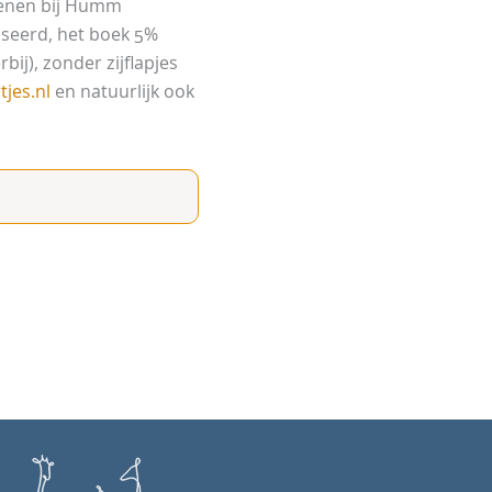
chenen bij Humm
iseerd, het boek 5%
bij), zonder zijflapjes
jes.nl
en natuurlijk ook