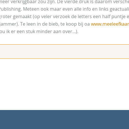
meer verkrijgbaar zou zijn. De vierde druk is daarom vers
Publishing. Meteen ook maar even alle info en links geactual
groter gemaakt (op veler verzoek de letters een half puntje er
(jammer). Te leen in de bieb, te koop bij oa
www.meeleefkaart
u ik er een stuk minder aan over…).