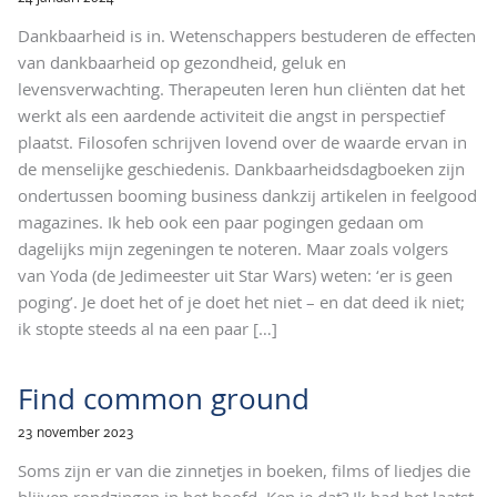
Dankbaarheid is in. Wetenschappers bestuderen de effecten
van dankbaarheid op gezondheid, geluk en
levensverwachting. Therapeuten leren hun cliënten dat het
werkt als een aardende activiteit die angst in perspectief
plaatst. Filosofen schrijven lovend over de waarde ervan in
de menselijke geschiedenis. Dankbaarheidsdagboeken zijn
ondertussen booming business dankzij artikelen in feelgood
magazines. Ik heb ook een paar pogingen gedaan om
dagelijks mijn zegeningen te noteren. Maar zoals volgers
van Yoda (de Jedimeester uit Star Wars) weten: ‘er is geen
poging’. Je doet het of je doet het niet – en dat deed ik niet;
ik stopte steeds al na een paar
[…]
Find common ground
23 november 2023
Soms zijn er van die zinnetjes in boeken, films of liedjes die
blijven rondzingen in het hoofd. Ken je dat? Ik had het laatst