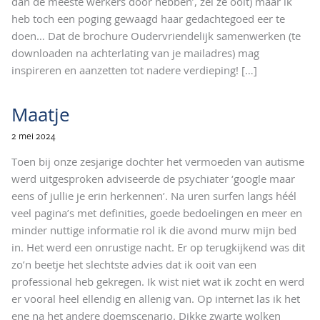
dan de meeste werkers door hebben’, zei ze ooit) maar ik
heb toch een poging gewaagd haar gedachtegoed eer te
doen… Dat de brochure Oudervriendelijk samenwerken (te
downloaden na achterlating van je mailadres) mag
inspireren en aanzetten tot nadere verdieping!
[…]
Maatje
2 mei 2024
Toen bij onze zesjarige dochter het vermoeden van autisme
werd uitgesproken adviseerde de psychiater ‘google maar
eens of jullie je erin herkennen’. Na uren surfen langs héél
veel pagina’s met definities, goede bedoelingen en meer en
minder nuttige informatie rol ik die avond murw mijn bed
in. Het werd een onrustige nacht. Er op terugkijkend was dit
zo’n beetje het slechtste advies dat ik ooit van een
professional heb gekregen. Ik wist niet wat ik zocht en werd
er vooral heel ellendig en allenig van. Op internet las ik het
ene na het andere doemscenario. Dikke zwarte wolken