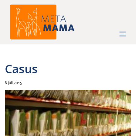
Ga
naar
de
inhoud
Casus
8 juli 2015