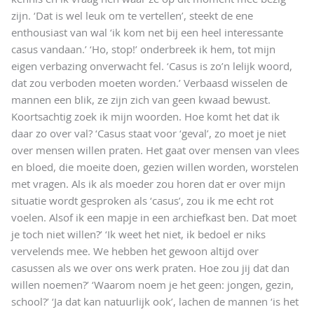
zijn. ‘Dat is wel leuk om te vertellen’, steekt de ene
enthousiast van wal ‘ik kom net bij een heel interessante
casus vandaan.’ ‘Ho, stop!’ onderbreek ik hem, tot mijn
eigen verbazing onverwacht fel. ‘Casus is zo’n lelijk woord,
dat zou verboden moeten worden.’ Verbaasd wisselen de
mannen een blik, ze zijn zich van geen kwaad bewust.
Koortsachtig zoek ik mijn woorden. Hoe komt het dat ik
daar zo over val? ‘Casus staat voor ‘geval’, zo moet je niet
over mensen willen praten. Het gaat over mensen van vlees
en bloed, die moeite doen, gezien willen worden, worstelen
met vragen. Als ik als moeder zou horen dat er over mijn
situatie wordt gesproken als ‘casus’, zou ik me echt rot
voelen. Alsof ik een mapje in een archiefkast ben. Dat moet
je toch niet willen?’ ‘Ik weet het niet, ik bedoel er niks
vervelends mee. We hebben het gewoon altijd over
casussen als we over ons werk praten. Hoe zou jij dat dan
willen noemen?’ ‘Waarom noem je het geen: jongen, gezin,
school?’ ‘Ja dat kan natuurlijk ook’, lachen de mannen ‘is het