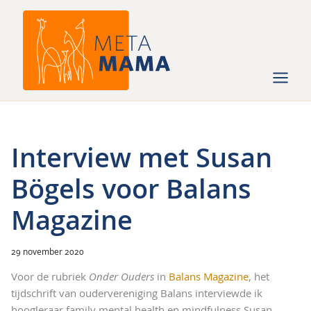
Ga
naar
de
inhoud
Interview met Susan
Bögels voor Balans
Magazine
29 november 2020
Voor de rubriek
Onder Ouders
in
Balans Magazine
, het
tijdschrift van oudervereniging Balans interviewde ik
hoogleraar family mental health en mindfulness Susan