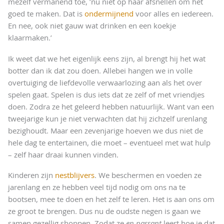
mezelf vermanend toe, ‘nu niet op haar afsnellen om het
goed te maken. Dat is
ondermijnend
voor alles en iedereen.
En nee, ook niet gauw wat drinken en een koekje
klaarmaken.’
Ik weet dat we het eigenlijk eens zijn, al brengt hij het wat
botter dan ik dat zou doen. Allebei hangen we in volle
overtuiging de liefdevolle verwaarlozing aan als het over
spelen gaat. Spelen is dus iets dat ze zelf of met vriendjes
doen. Zodra ze het geleerd hebben natuurlijk. Want van een
tweejarige kun je niet verwachten dat hij zichzelf urenlang
bezighoudt. Maar een zevenjarige hoeven we dus niet de
hele dag te entertainen, die moet – eventueel met wat hulp
– zelf haar draai kunnen vinden.
Kinderen zijn
nestblijvers
. We beschermen en voeden ze
jarenlang en ze hebben veel tijd nodig om ons na te
bootsen, mee te doen en het zelf te leren. Het is aan ons om
ze groot te brengen. Dus nu de oudste negen is gaan we
samen gezellig shoppen. Zodat ze
en passant
leert hoe je dat