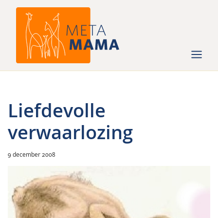
Ga
naar
de
inhoud
Liefdevolle
verwaarlozing
9 december 2008