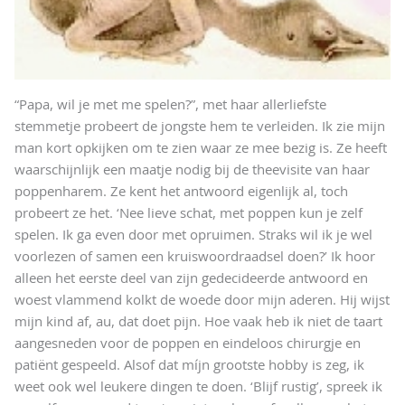
“Papa, wil je met me spelen?”, met haar allerliefste
stemmetje probeert de jongste hem te verleiden. Ik zie mijn
man kort opkijken om te zien waar ze mee bezig is. Ze heeft
waarschijnlijk een maatje nodig bij de theevisite van haar
poppenharem. Ze kent het antwoord eigenlijk al, toch
probeert ze het. ‘Nee lieve schat, met poppen kun je zelf
spelen. Ik ga even door met opruimen. Straks wil ik je wel
voorlezen of samen een kruiswoordraadsel doen?’ Ik hoor
alleen het eerste deel van zijn gedecideerde antwoord en
woest vlammend kolkt de woede door mijn aderen. Hij wijst
mijn kind af, au, dat doet pijn. Hoe vaak heb ik niet de taart
aangesneden voor de poppen en eindeloos chirurgje en
patiënt gespeeld. Alsof dat míjn grootste hobby is zeg, ik
weet ook wel leukere dingen te doen. ‘Blijf rustig’, spreek ik