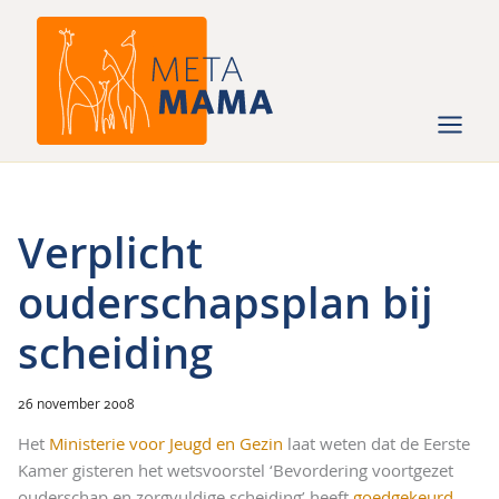
Ga
naar
de
inhoud
Verplicht
ouderschapsplan bij
scheiding
26 november 2008
Het
Ministerie voor Jeugd en Gezin
laat weten dat de Eerste
Kamer gisteren het wetsvoorstel ‘Bevordering voortgezet
ouderschap en zorgvuldige scheiding’ heeft
goedgekeurd
.