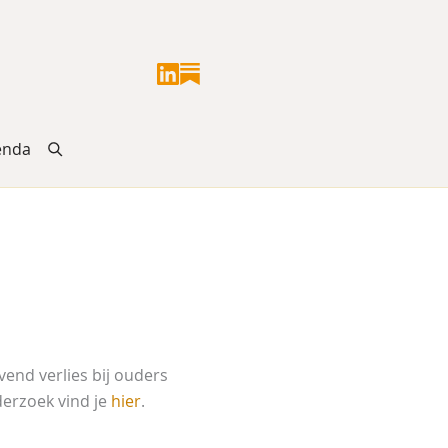
enda
end verlies bij ouders
derzoek vind je
hier
.