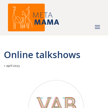
Ga
naar
de
inhoud
Online talkshows
1 april 2023