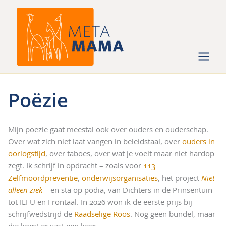
Ga
naar
de
inhoud
Poëzie
Mijn poëzie gaat meestal ook over ouders en ouderschap.
Over wat zich niet laat vangen in beleidstaal, over
ouders in
oorlogstijd
, over taboes, over wat je voelt maar niet hardop
zegt. Ik schrijf in opdracht – zoals voor
113
Zelfmoordpreventie
,
onderwijsorganisaties
, het project
Niet
alleen ziek
– en sta op podia, van Dichters in de Prinsentuin
tot ILFU en Frontaal. In 2026 won ik de eerste prijs bij
schrijfwedstrijd de
Raadselige Roos
. Nog geen bundel, maar
die komt er vast een keer.