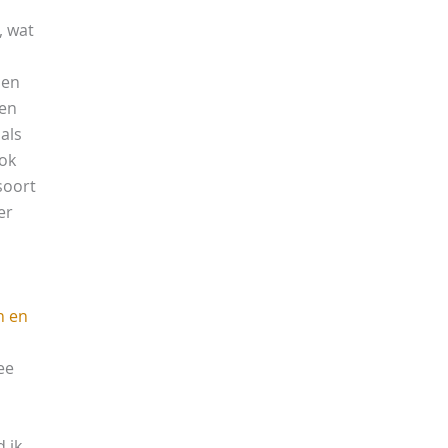
, wat
men
ten
oals
ook
 soort
er
n en
ee
 ik