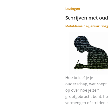
Lezingen
Schrijven met oud
MetaMama
/
14 januari 2013
Hoe beleef je je
ouderschap, wat roept 
op over hoe je zelf
grootgebracht bent, h
vermengen of strijden 