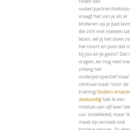
rollen van
ouder/partner/individu
vraagt het van je als er
kinderen op je pad ko
die zich niet meteen la
lezen, wil jij het doen z
het hoort en past dat 
bij jou en je gezin? Dat
vragen, en nog veel me
zolang het
ouderperspectief maar
centraal staat. Voor de
training
Ouders ervare
deskundig
heb ik een
module van vijf keer tw
uur ontwikkeld, maar ik
maak op verzoek ook
kortere sessies. Zo deed