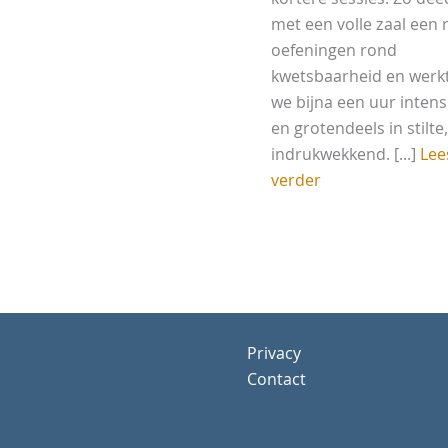
met een volle zaal een 
oefeningen rond
kwetsbaarheid en werk
we bijna een uur intens
en grotendeels in stilte
indrukwekkend. [...]
Lee
verder
Privacy
Contact