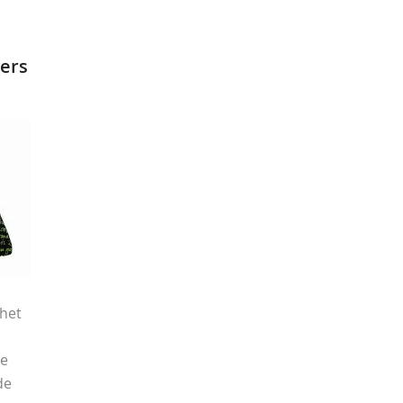
ers
het
oe
de