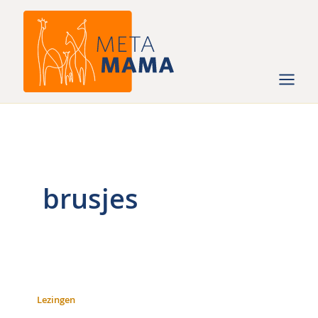
Ga
naar
de
inhoud
brusjes
Lezingen