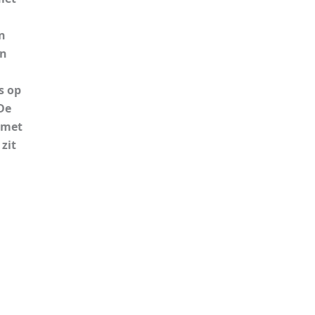
n
en
s op
De
 met
zit