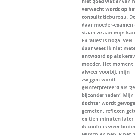
niet goed wat er van m
verwacht wordt op he
consultatiebureau. Do
daar moeder-examen 
staan ze aan mijn kan
En ‘alles’ is nogal veel,
daar weet ik niet met
antwoord op als kersv
moeder. Het moment 
alweer voorbij, mijn
zwijgen wordt
geïnterpreteerd als ‘g
bijzonderheden’. Mijn
dochter wordt gewog
gemeten, reflexen get
en tien minuten later 
ik confuus weer buite
Misschien heb ik het n