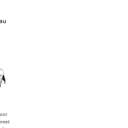
au
door
 weet