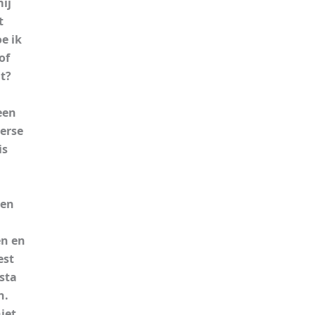
ij
t
e ik
of
t?
een
erse
is
een
en en
est
sta
n.
iet