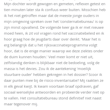
Mijn dochter wordt gewogen en gemeten, reflexen getest en
tien minuten later sta ik confuus weer buiten. Misschien heb
ik het niet getroffen maar dat de meeste jonge ouders in
mijn omgeving spreken over het ‘consternatiebureau’ is op
zijn minst opvallend. De volgende keer ga ik er met nieuwe
moed heen, ik zit vol vragen rond het vaccinatiebeleid en ik
hoor graag hoe de jeugdarts daar over denkt. ‘Maar het is
erg belangrijk dat u het rijksvaccinatieprogramma volgt
hoor, dat is de enige manier waarop we deze ziektes onder
de duim kunnen houden.’ Veel meer komt er niet uit,
zelfstandig denken is blijkbaar niet de bedoeling, volg de
massa is het devies. Zou ik de aantekening ‘moeilijk
stuurbare ouder’ hebben gekregen in het dossier? Scoor ik
daar punten mee bij de risico-inventarisatie? Mij raakten ze
in elk geval kwijt. Ik kwam voortaan braaf opdraven, gaf
sociaal wenselijke antwoorden en probeerde verder niet op
te vallen. Het consultatiebureau stond definitief niet naast
maar tegenover mij.