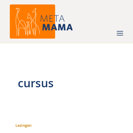
Ga
naar
de
inhoud
cursus
Lezingen