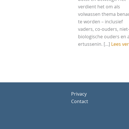
verdient het om als
volwassen thema bena
te worden – inclusief
vaders, co-ouders, niet
biologische ouders en a
ertussenin. [...]
Lees ve
Privacy
Contact