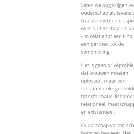
Laten we oog krijgen v
ouderschap als levensl
transformerend en spr
over ouderschap als po
– in relatie tot een kind,
een partner, tot de
samenleving.
Het is geen privéprobl
dat vrouwen moeten
oplossen, maar een
fundamentele, gedeeld
transformatie: lichameli
relationeel, maatschapp
en existentieel.
Ouderschap vormt, sch
botst en beweegt. Het