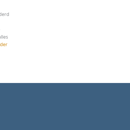
derd
-
lles
rder