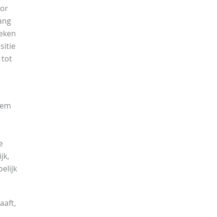
oor
ang
eken
sitie
 tot
eem
e
jk,
elijk
aaft,