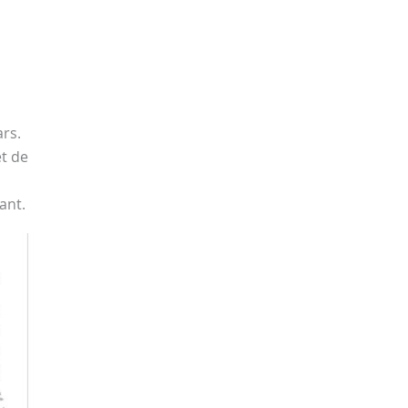
ars.
et de
ant.