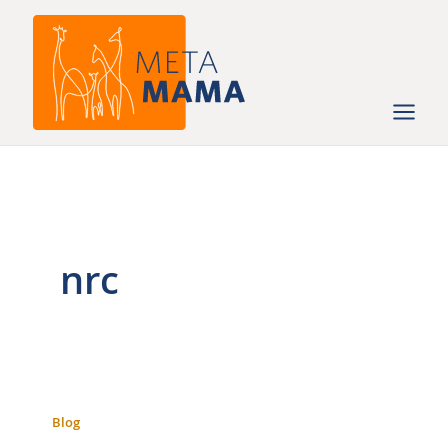
Ga
naar
de
inhoud
nrc
Blog