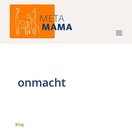
Ga
naar
de
inhoud
onmacht
Blog