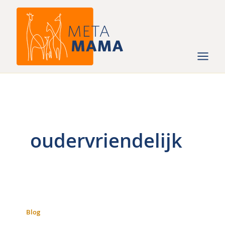
Ga
naar
de
inhoud
oudervriendelijk
Blog