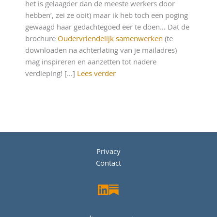
het is gelaagder dan de meeste werkers door
hebben’, zei ze ooit) maar ik heb toch een poging
gewaagd haar gedachtegoed eer te doen… Dat de
brochure
Oudervriendelijk samenwerken
(te
downloaden na achterlating van je mailadres)
mag inspireren en aanzetten tot nadere
verdieping! [...]
Lees verder
Privacy
Contact