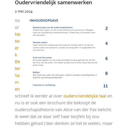
Oudervriendelijk samenwerken
2 mei 2024
Vo
or
Ne
tw
er
k
Be
ter
Sa
m
en
schreef ik eerder al over
oudervriendelijke taal
en
nu is er ook een brochure die beknopt de
ouderschapstheorie van Alice van der Pas belicht.
Ik weet dat ze daar zelf haar twijfels bij zou
hebben gehad (‘dan denken ze het te weten, maar