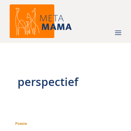
Ga
naar
de
inhoud
perspectief
Poezie