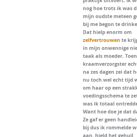
praktijk uitvoert. Ik w
nog hoe trots ik was d
mijn oudste meteen 
bij me begon te drink
Dat hielp enorm om
zelfvertrouwen
te kri
in mijn onwennige n
taak als moeder. Toen
kraamverzorgster ech
na zes dagen zei dat h
nu toch wel echt tijd 
om haar op een strak
voedingsschema te ze
was ik totaal ontredd
Want hoe doe je dat d
Ze gaf er geen handlei
bij dus ik rommelde w
aan, hield het gehuil