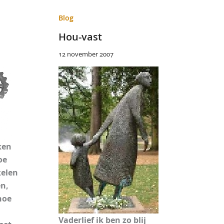
Blog
Hou-vast
12 november 2007
ken
oe
kelen
en,
hoe
Vaderlief ik ben zo blij