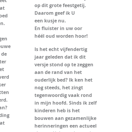
eet
op dit grote feestgetij.
at
Daarom geef ik U
goed
een kusje nu.
en.
En fluister in uw oor
héél oud worden hoor!
jgen
ieuwe
Is het echt vijfendertig
 de
jaar geleden dat ik dit
ter
versje stond op te zeggen
et
aan de rand van het
werd
ouderlijk bed? Ik ken het
ker
nog steeds, het zingt
tten
tegenwoordig vaak rond
erd.
in mijn hoofd. Sinds ik zelf
an?
kinderen heb is het
ding
bouwen aan gezamenlijke
at
herinneringen een actueel