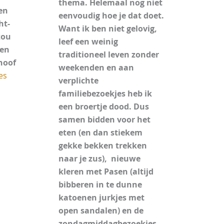
thema.
Helemaal nog niet
en
eenvoudig hoe je dat doet.
ht-
Want ik ben niet gelovig,
zou
leef een weinig
 en
traditioneel leven zonder
hoof
weekenden en aan
es
verplichte
familiebezoekjes heb ik
een broertje dood. Dus
samen bidden voor het
eten (en dan stiekem
gekke bekken trekken
naar je zus), nieuwe
kleren met Pasen (altijd
bibberen in te dunne
katoenen jurkjes met
open sandalen) en de
zondagmiddagbezoekjes