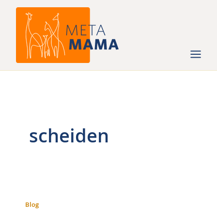
Ga
naar
de
inhoud
scheiden
Blog