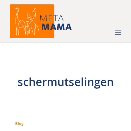
Ga
naar
de
inhoud
schermutselingen
Blog