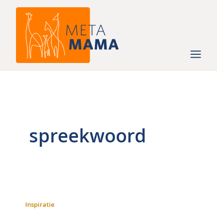
Ga
naar
de
inhoud
spreekwoord
Inspiratie