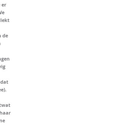
 er
We
lekt
n de
n
agen
vig
 dat
e).
etwat
 haar
sme