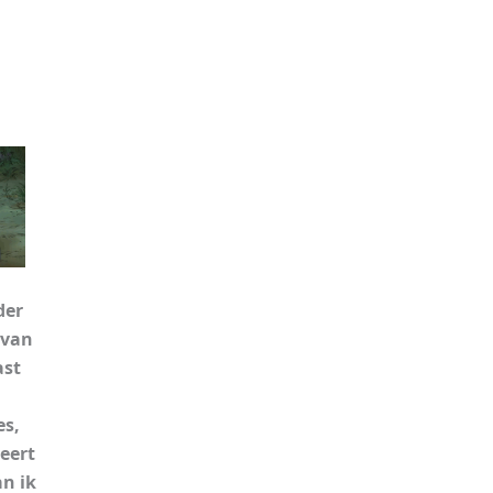
der
 van
ast
es,
teert
an ik