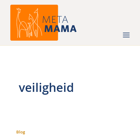
Ga
naar
de
inhoud
veiligheid
Blog