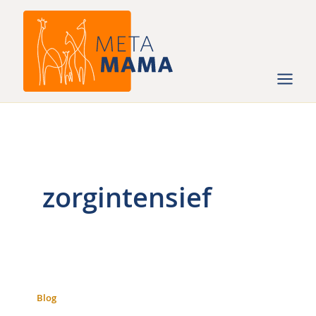
Ga
naar
de
inhoud
zorgintensief
Blog