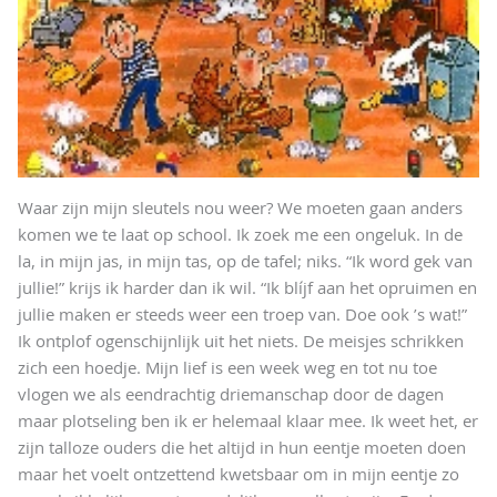
Waar zijn mijn sleutels nou weer? We moeten gaan anders
komen we te laat op school. Ik zoek me een ongeluk. In de
la, in mijn jas, in mijn tas, op de tafel; niks. “Ik word gek van
jullie!” krijs ik harder dan ik wil. “Ik blíjf aan het opruimen en
jullie maken er steeds weer een troep van. Doe ook ’s wat!”
Ik ontplof ogenschijnlijk uit het niets. De meisjes schrikken
zich een hoedje. Mijn lief is een week weg en tot nu toe
vlogen we als eendrachtig driemanschap door de dagen
maar plotseling ben ik er helemaal klaar mee. Ik weet het, er
zijn talloze ouders die het altijd in hun eentje moeten doen
maar het voelt ontzettend kwetsbaar om in mijn eentje zo