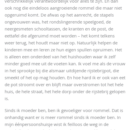
verschrikkelijk verantwoordelijk voor alles te zijn. En dan
ook nog die eindeloos aangroeiende rommel die maar niet
opgeruimd komt. De afwas op het aanrecht, de stapels
ongevouwen was, het rondslingerende speelgoed, de
neergesmeten schooltassen, de kranten en de post, de
eettafel die afgeruimd moet worden – het komt telkens
weer terug, het houdt maar niet op. Natuurlijk helpen de
kinderen mee en leren ze hun eigen spullen opruimen. Het
is alleen een onderdeel van het huishouden waar ik zelf
minder goed mee uit de voeten kan. Ik voel me als de vrouw
in het sprookje bij die alsmaar uitdijende rijstebrijpot, die
smeekt of het op mag houden. En hoe hard ik er ook van eet
de pot stroomt over en blijft maar overstromen tot het hele
huis, de hele straat, het hele dorp onder de rijstebrij gelopen
is.
Sinds ik moeder ben, ben ik gevoeliger voor rommel. Dat is
onhandig want er is meer rommel sinds ik moeder ben. In
mijn éénpersoonshuisje wist ik feilloos de weg in de