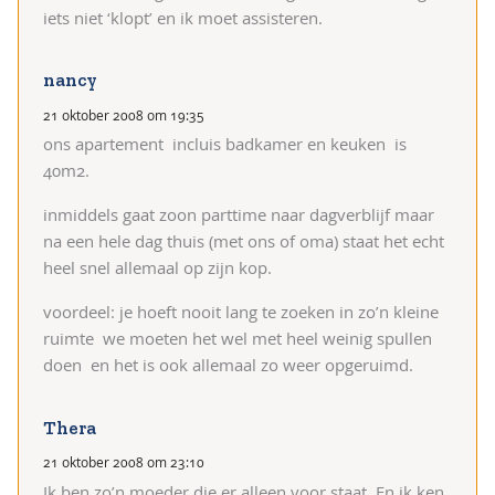
iets niet ‘klopt’ en ik moet assisteren.
nancy
21 oktober 2008 om 19:35
ons apartement  incluis badkamer en keuken  is
40m2.
inmiddels gaat zoon parttime naar dagverblijf maar
na een hele dag thuis (met ons of oma) staat het echt
heel snel allemaal op zijn kop.
voordeel: je hoeft nooit lang te zoeken in zo’n kleine
ruimte  we moeten het wel met heel weinig spullen
doen  en het is ook allemaal zo weer opgeruimd.
Thera
21 oktober 2008 om 23:10
Ik ben zo’n moeder die er alleen voor staat. En ik ken