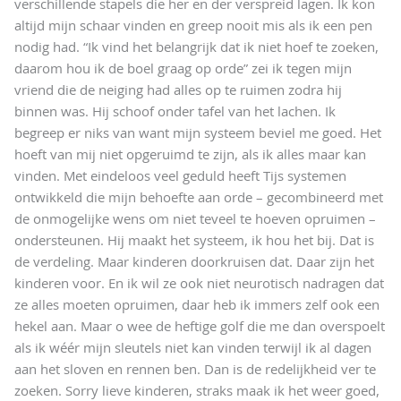
verschillende stapels die her en der verspreid lagen. Ik kon
altijd mijn schaar vinden en greep nooit mis als ik een pen
nodig had. “Ik vind het belangrijk dat ik niet hoef te zoeken,
daarom hou ik de boel graag op orde” zei ik tegen mijn
vriend die de neiging had alles op te ruimen zodra hij
binnen was. Hij schoof onder tafel van het lachen. Ik
begreep er niks van want mijn systeem beviel me goed. Het
hoeft van mij niet opgeruimd te zijn, als ik alles maar kan
vinden. Met eindeloos veel geduld heeft Tijs systemen
ontwikkeld die mijn behoefte aan orde – gecombineerd met
de onmogelijke wens om niet teveel te hoeven opruimen –
ondersteunen. Hij maakt het systeem, ik hou het bij. Dat is
de verdeling. Maar kinderen doorkruisen dat. Daar zijn het
kinderen voor. En ik wil ze ook niet neurotisch nadragen dat
ze alles moeten opruimen, daar heb ik immers zelf ook een
hekel aan. Maar o wee de heftige golf die me dan overspoelt
als ik wéér mijn sleutels niet kan vinden terwijl ik al dagen
aan het sloven en rennen ben. Dan is de redelijkheid ver te
zoeken. Sorry lieve kinderen, straks maak ik het weer goed,