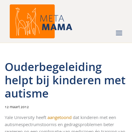
Ga
naar
de
inhoud
Ouderbegeleiding
helpt bij kinderen met
autisme
12 maart 2012
Yale University heeft
aangetoond
dat kinderen met een
autismespectrumstoornis en gedragsproblemen beter
reageren op een combinatie van medicijnen én training van