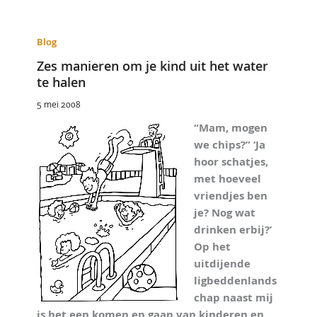
Blog
Zes manieren om je kind uit het water
te halen
5 mei 2008
“Mam, mogen
we chips?” ‘Ja
hoor schatjes,
met hoeveel
vriendjes ben
je? Nog wat
drinken erbij?’
Op het
uitdijende
ligbeddenlands
chap naast mij
is het een komen en gaan van kinderen en