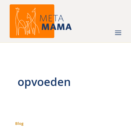
Ga
naar
de
inhoud
opvoeden
Blog