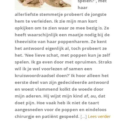
spelen?”, met
haar
allerliefste stemmetje probeert de jongste
hem te verleiden. Ik zie mijn man kort
opkijken om te zien waar ze mee bezig is. Ze
heeft waarschijnlijk een maatje nodig bij de
theevisite van haar poppenharem. Ze kent
het antwoord eigenlijk al, toch probeert ze
het. ‘Nee lieve schat, met poppen kun je zelf
spelen. Ik ga even door met opruimen. Straks
wil ik je wel voorlezen of samen een
kruiswoordraadsel doen?’ Ik hoor alleen het
eerste deel van zijn gedecideerde antwoord
en woest vlammend kolkt de woede door
mijn aderen. Hij wijst mijn kind af, au, dat
doet pijn. Hoe vaak heb ik niet de taart
aangesneden voor de poppen en eindeloos
chirurgje en patiënt gespeeld.
[...]
Lees verder