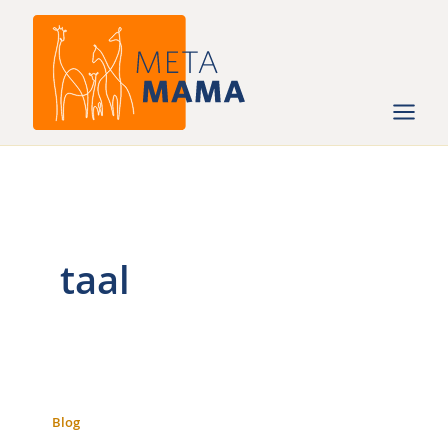
Ga
naar
de
inhoud
taal
Blog