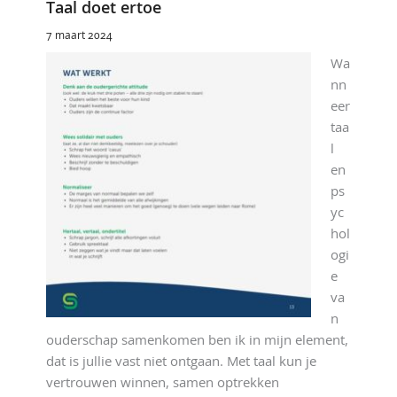
Taal doet ertoe
7 maart 2024
Wa
nn
eer
taa
l
en
ps
yc
hol
ogi
e
va
n
ouderschap samenkomen ben ik in mijn element,
dat is jullie vast niet ontgaan. Met taal kun je
vertrouwen winnen, samen optrekken