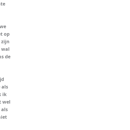
ste
 we
t op
 zijn
 wal
ns de
jd
 als
 ik
t wel
 als
iet