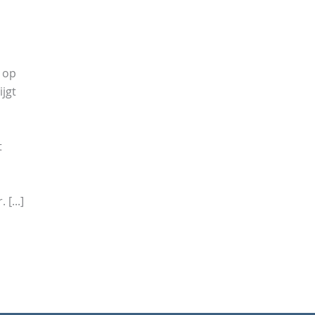
 op
ijgt
t
[...]