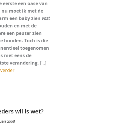
de eerste een oase van
, nu moet ik met de
arm een baby zien
vast
ouden en met de
re een peuter zien
e houden. Toch is die
nentieel toegenomen
s niet eens de
tste verandering.
[...]
 verder
ders wil is wet?
uari 2008