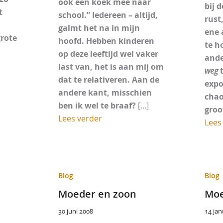
ook een koek mee naar
bij 
t
school.” Iedereen – altijd,
rust
galmt het na in mijn
ene 
grote
hoofd. Hebben kinderen
te h
op deze leeftijd wel vaker
ande
last van, het is aan mij om
weg
t
dat te relativeren. Aan de
expo
andere kant, misschien
chao
ben ik wel te braaf?
[...]
groo
Lees verder
Lees
Blog
Blog
Moeder en zoon
Moe
30 juni 2008
14 jan