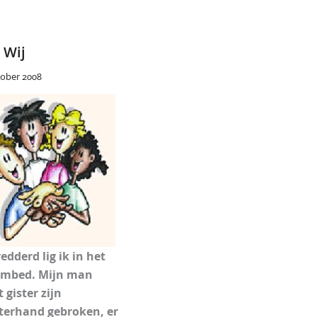
 Wij
tober 2008
edderd lig ik in het
ambed. Mijn man
 gister zijn
terhand gebroken, er