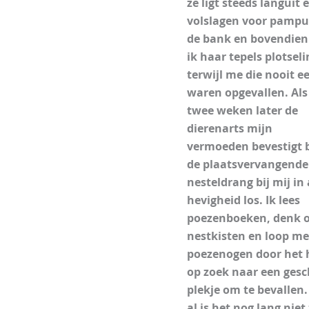
ze ligt steeds languit 
volslagen voor pampu
de bank en bovendien
ik haar tepels plotseli
terwijl me die nooit e
waren opgevallen. Als
twee weken later de
dierenarts mijn
vermoeden bevestigt 
de plaatsvervangende
nesteldrang bij mij in 
hevigheid los. Ik lees
poezenboeken, denk 
nestkisten en loop me
poezenogen door het 
op zoek naar een gesc
plekje om te bevallen
al is het nog lang niet