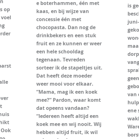
en
e boterhammen, één met
is g
s op
kaas, en bij wijze van
besc
 voel
concessie één met
juni
ng
chocopasta. Dan nog de
geko
erder
drinkbekers en een stuk
wone
fruit en ze kunnen er weer
maan
een hele schooldag
dorp
tegenaan. Tevreden
vang
barst
sorteer ik de stapeltjes uit.
spra
Dat heeft deze moeder
geen
alle
weer mooi voor elkaar.
gebo
“Mama, mag ik een koek
van 
over
mee?” Pardon, waar komt
hulp
t
dat opeens vandaan?
ene 
huis
“Iedereen heeft altijd een
wakk
hikt
koek mee en wij nooit. Wij
War
. Ook
hebben altijd fruit, ik wil
bor
 zo