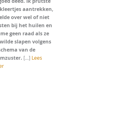
goed deed. Ik prutste
kleertjes aantrekken,
elde over wel of niet
sten bij het huilen en
 me geen raad als ze
 wilde slapen volgens
schema van de
mzuster.
[...]
Lees
er