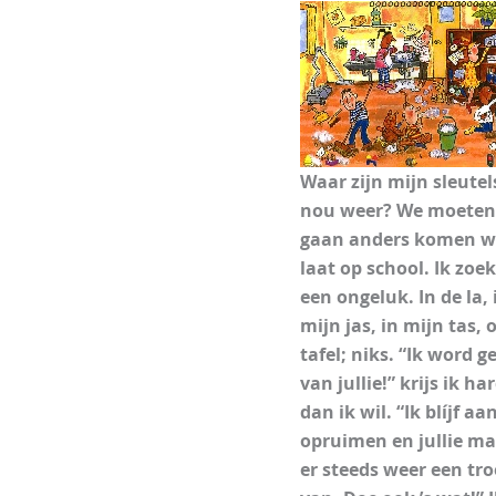
Waar zijn mijn sleutel
nou weer? We moeten
gaan anders komen w
laat op school. Ik zoe
een ongeluk. In de la, 
mijn jas, in mijn tas, 
tafel; niks. “Ik word g
van jullie!” krijs ik ha
dan ik wil. “Ik blíjf aa
opruimen en jullie m
er steeds weer een tr