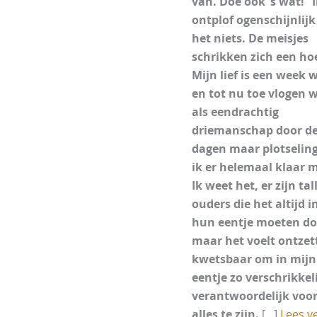
van. Doe ook ’s wat!” 
ontplof ogenschijnlijk
het niets. De meisjes
schrikken zich een ho
Mijn lief is een week 
en tot nu toe vlogen 
als eendrachtig
driemanschap door d
dagen maar plotselin
ik er helemaal klaar 
Ik weet het, er zijn tal
ouders die het altijd i
hun eentje moeten d
maar het voelt ontze
kwetsbaar om in mijn
eentje zo verschrikkel
verantwoordelijk voo
alles te zijn.
[...]
Lees v