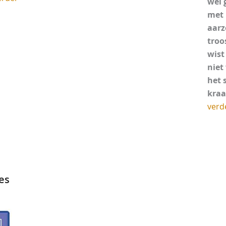
wel 
met 
aarz
troo
wist
niet
het 
kraa
verd
les