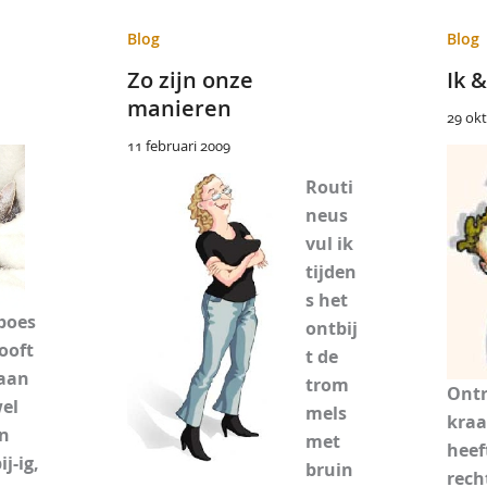
Blog
Blog
Zo zijn onze
Ik &
manieren
29 ok
11 februari 2009
Routi
neus
vul ik
tijden
s het
 poes
ontbij
ooft
t de
 aan
trom
Ontr
wel
mels
kra
jn
met
heeft
ij-ig,
bruin
rech