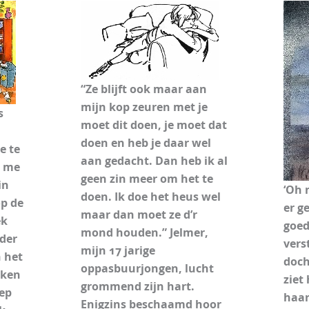
“Ze blijft ook maar aan
mijn kop zeuren met je
s
moet dit doen, je moet dat
doen en heb je daar wel
e te
aan gedacht. Dan heb ik al
k me
geen zin meer om het te
in
‘Oh 
doen. Ik doe het heus wel
op de
er g
maar dan moet ze d’r
ek
goed
mond houden.” Jelmer,
rder
vers
mijn 17 jarige
n het
doch
oppasbuurjongen, lucht
aken
ziet
grommend zijn hart.
oep
haar
Enigzins beschaamd hoor