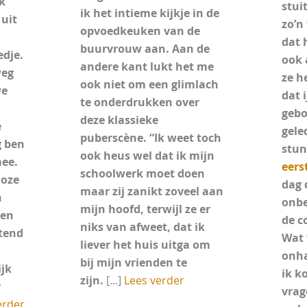
Ik
stui
ik het intieme kijkje in de
 uit
zo’n
opvoedkeuken van de
dat 
buurvrouw aan. Aan de
edje.
ook 
andere kant lukt het me
weg
ze h
ook niet om een glimlach
we
dat 
te onderdrukken over
gebo
deze klassieke
e
gele
puberscène. “Ik weet toch
g ben
stun
ook heus wel dat ik mijn
mee.
eers
schoolwerk moet doen
loze
dag 
maar zij zanikt zoveel aan
n
onbe
mijn hoofd, terwijl ze er
oen
de c
niks van afweet, dat ik
ttend
Wat 
liever het huis uitga om
onha
bij mijn vrienden te
ijk
ik k
zijn.
[...]
Lees verder
r
vrag
erder