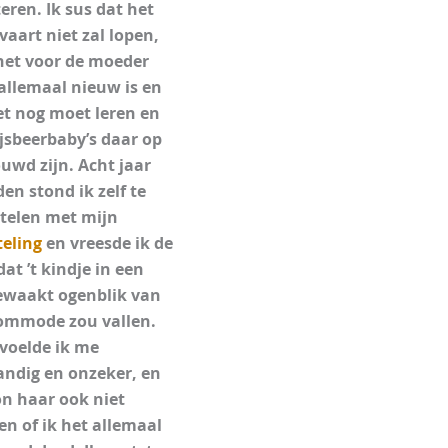
teren. Ik sus dat het
 vaart niet zal lopen,
het voor de moeder
allemaal nieuw is en
et nog moet leren en
ijsbeerbaby’s daar op
uwd zijn. Acht jaar
den stond ik zelf te
telen met mijn
teling
en vreesde ik de
dat ’t kindje in een
waakt ogenblik van
ommode zou vallen.
voelde ik me
ndig en onzeker, en
on haar ook niet
en of ik het allemaal