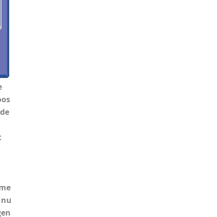
e
oos
 de
t
 me
 nu
gen