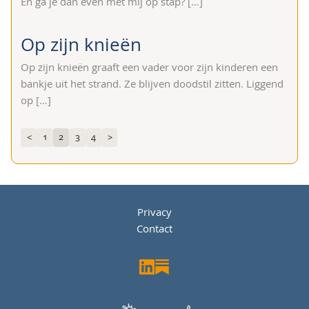
En ga je dan even met mij op stap?
[…]
Op zijn knieën
Op zijn knieën graaft een vader voor zijn kinderen een
bankje uit het strand. Ze blijven doodstil zitten. Liggend
op
[…]
1
2
3
4
<
>
Privacy
Contact