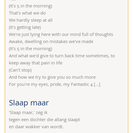
(It's 5 in the morning)
That's what we do
We hardly sleep at all
(It's getting late)
We're just lying here with our mind full of thoughts
Awake, dwelling on mistakes we've made
(It's 5 in the morning)
And what we'd give to turn back time sometimes, to
keep away that pain in life
(Can't stop)
And how we try to give you so much more
For you're my eyes, pride, my Fantastic 4
[…]
Slaap maar
'Slaap maar,' zeg ik
tegen een dochter die allang slaapt
en daar wakker van wordt.