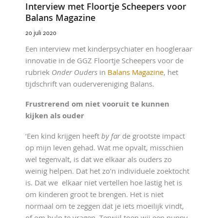
Interview met Floortje Scheepers voor
Balans Magazine
20 juli 2020
Een interview met kinderpsychiater en hoogleraar
innovatie in de GGZ Floortje Scheepers voor de
rubriek
Onder Ouders
in
Balans Magazine
, het
tijdschrift van oudervereniging Balans.
Frustrerend om niet vooruit te kunnen
kijken als ouder
‘Een kind krijgen heeft
by far
de grootste impact
op mijn leven gehad. Wat me opvalt, misschien
wel tegenvalt, is dat we elkaar als ouders zo
weinig helpen. Dat het zo’n individuele zoektocht
is. Dat we elkaar niet vertellen hoe lastig het is
om kinderen groot te brengen. Het is niet
normaal om te zeggen dat je iets moeilijk vindt,
of om hulp te vragen. Terwijl toen wij een puppy