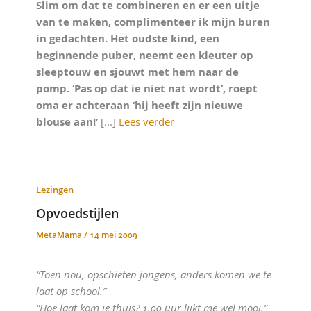
Slim om dat te combineren en er een uitje
van te maken, complimenteer ik mijn buren
in gedachten. Het oudste kind, een
beginnende puber, neemt een kleuter op
sleeptouw en sjouwt met hem naar de
pomp. ‘Pas op dat ie niet nat wordt’, roept
oma er achteraan ‘hij heeft zijn nieuwe
blouse aan!’
[...]
Lees verder
Lezingen
Opvoedstijlen
MetaMama
/
14 mei 2009
“Toen nou, opschieten jongens, anders komen we te
laat op school.”
“Hoe laat kom je thuis? 1.00 uur lijkt me wel mooi.”