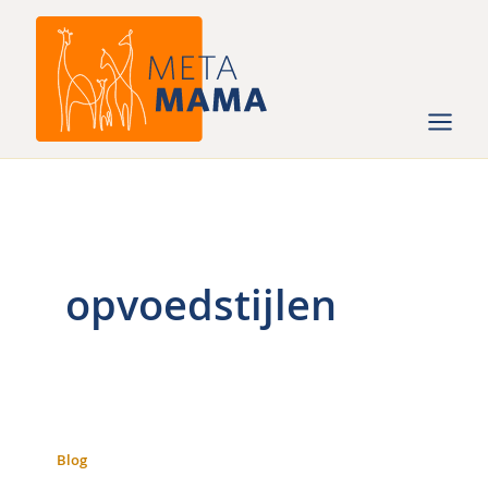
Ga
naar
de
inhoud
opvoedstijlen
Blog