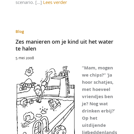
scenario. [...]
Lees verder
Blog
Zes manieren om je kind uit het water
te halen
5 mei 2008
“Mam, mogen
we chips?” ‘Ja
hoor schatjes,
met hoeveel
vriendjes ben
je? Nog wat
drinken erbij?’
Op het
uitdijende
ligbeddenlands