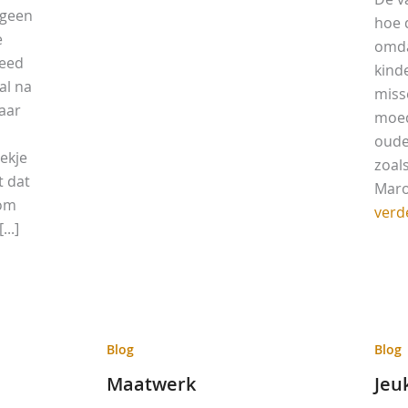
 geen
hoe 
e
omdat
deed
kind
 al na
miss
aar
moed
oude
oekje
zoals
t dat
Maro
 om
verd
...]
Blog
Blog
Maatwerk
Jeu