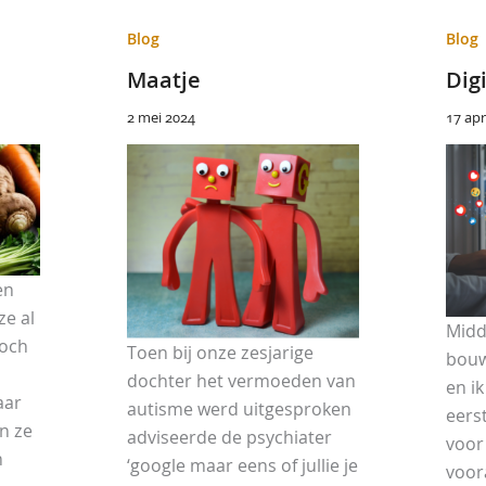
Blog
Blog
Maatje
Dig
2 mei 2024
17 apr
en
ze al
Midd
toch
Toen bij onze zesjarige
bouw
dochter het vermoeden van
en ik
aar
autisme werd uitgesproken
eers
jn ze
adviseerde de psychiater
voor
n
‘google maar eens of jullie je
voor