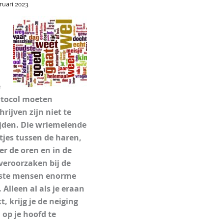
ruari 2023
e
tocol moeten
hrijven zijn niet te
jden. Die wriemelende
tjes tussen de haren,
er de oren en in de
veroorzaken bij de
ste mensen enorme
. Alleen al als je eraan
t, krijg je de neiging
 op je hoofd te