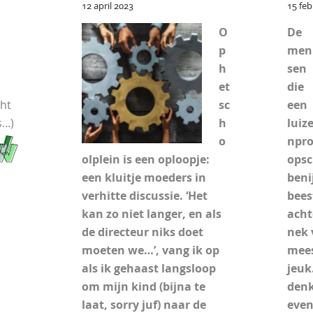
12 april 2023
15 feb
O
De
p
men
h
sen
et
die
ht
sc
een
s…)
h
luiz
o
npro
olplein is een oploopje:
opsc
een kluitje moeders in
beni
verhitte discussie. ‘Het
bees
kan zo niet langer, en als
acht
de directeur niks doet
nek 
moeten we…’, vang ik op
mee
als ik gehaast langsloop
jeuk
om mijn kind (bijna te
denk
laat, sorry juf) naar de
even