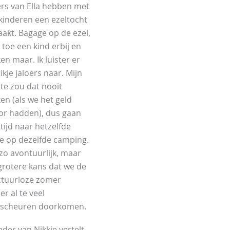
rs van Ella hebben met
kinderen een ezeltocht
akt. Bagage op de ezel,
 toe een kind erbij en
en maar. Ik luister er
ikje jaloers naar. Mijn
te zou dat nooit
en (als we het geld
or hadden), dus gaan
tijd naar hetzelfde
je op dezelfde camping.
 zo avontuurlijk, maar
grotere kans dat we de
ctuurloze zomer
r al te veel
rscheuren doorkomen.
ader van Nikkie vertelt