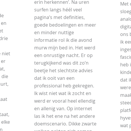
erin herkennen’. Na uren
Met 
surfen langs héél veel
sloe
de
pagina’s met definities,
anal
 en
goede bedoelingen en meer
digit
et
en minder nuttige
ons 
drie
informatie rol ik die avond
ik e
murw mijn bed in. Het werd
inge
 niet
een onrustige nacht. Er op
fasci
 er
terugkijkend was dit zo’n
heb 
at,
beetje het slechtste advies
kind
 die
dat ik ooit van een
dat i
urt,
professional heb gekregen.
werel
Ik wist niet wat ik zocht en
maak
gaat
werd er vooral heel ellendig
stee
en allenig van. Op internet
plat
taat,
las ik het ene na het andere
hyve
 elke
doemscenario. Dikke zwarte
wat 
en