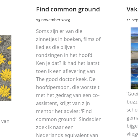
Find common ground
Vak
23 november 2023
11 se
Soms zijn er van die
zinnetjes in boeken, films of
liedjes die blijven
rondzingen in het hoofd.
Ken je dat? Ik had het laatst
toen ik een aflevering van
The good doctor keek. De
hoofdpersoon, die worstelt
‘Goe
met het gedrag van een co-
buzz
assistent, krijgt van zijn
scho
mentor het advies: ‘Find
gema
common ground’. Sindsdien
 van
bijg
zoek ik naar een
vlie
Nederlands equivalent van