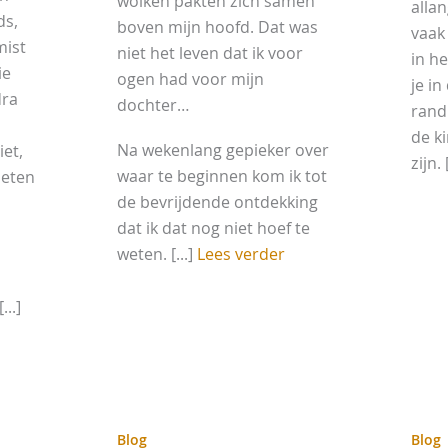
wolken pakten zich samen
allan
ds,
boven mijn hoofd. Dat was
vaak
mist
niet het leven dat ik voor
in he
ie
ogen had voor mijn
je in
dra
dochter…
rand
de k
Na wekenlang gepieker over
iet,
zijn. 
waar te beginnen kom ik tot
 eten
de bevrijdende ontdekking
dat ik dat nog niet hoef te
weten. [...]
Lees verder
..]
Blog
Blog