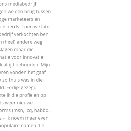
ons mediabedrijf
gen we een brug tussen
oge marketeers en
ale nerds. Toen we later
bedrijf verkochten ben
en (heel) andere weg
slagen maar die
natie voor innovatie
ik altijd behouden. Mijn
eren vonden het gaaf
k zo thuis was in die
d. Eerlijk gezegd
te ik die profielen op
ds weer nieuwe
forms (msn, icq, habbo,
s – ik noem maar even
populaire namen die