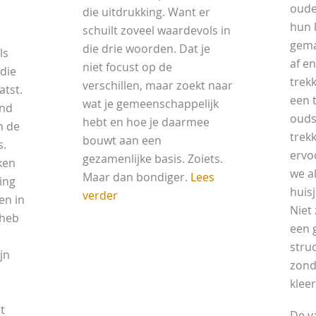
oude
die uitdrukking. Want er
hun 
schuilt zoveel waardevols in
gema
die drie woorden. Dat je
ls
af en
niet focust op de
 die
trekk
verschillen, maar zoekt naar
atst.
een t
wat je gemeenschappelijk
end
ouds
hebt en hoe je daarmee
n de
trekk
bouwt aan een
s.
ervo
gezamenlijke basis. Zoiets.
ken
we al
Maar dan bondiger.
Lees
ing
huis
verder
en in
Niet
 heb
een 
stru
jn
zonde
klee
t
De v