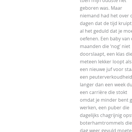
toen mijn oudste net
geboren was. Maar
niemand had het over 
dagen dat de tijd kruipt
al het geduld dat je mo
oefenen. Een baby van 
maanden die ‘nog’ niet
doorslaapt, een klas die
meteen lekker loopt als
een nieuwe juf voor sta
een peuterverkoudheid
langer dan een week du
een carrière die stokt
omdat je minder bent 
werken, een puber die
dagelijks chagrijnig ops
boterhamtrommels die
dag weer gevuld moet