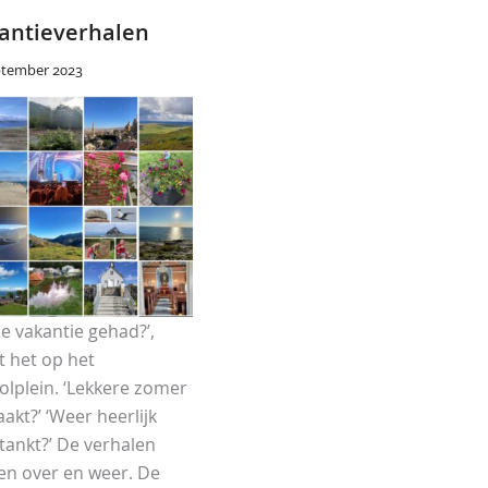
antieverhalen
ptember 2023
ie vakantie gehad?’,
t het op het
olplein. ‘Lekkere zomer
akt?’ ‘Weer heerlijk
etankt?’ De verhalen
gen over en weer. De