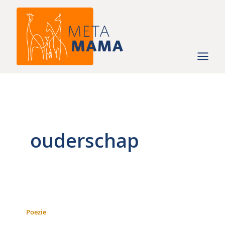
Ga
naar
de
inhoud
ouderschap
Poezie