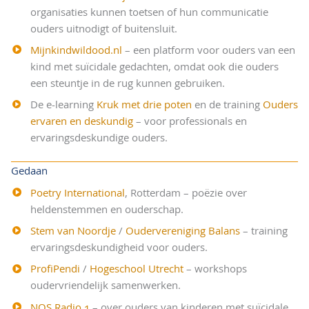
organisaties kunnen toetsen of hun communicatie
ouders uitnodigt of buitensluit.
Mijnkindwildood.nl
– een platform voor ouders van een
kind met suïcidale gedachten, omdat ook die ouders
een steuntje in de rug kunnen gebruiken.
De e-learning
Kruk met drie poten
en de training
Ouders
ervaren en deskundig
– voor professionals en
ervaringsdeskundige ouders.
Gedaan
Poetry International
, Rotterdam – poëzie over
heldenstemmen en ouderschap.
Stem van Noordje
/
Oudervereniging Balans
– training
ervaringsdeskundigheid voor ouders.
ProfiPendi
/
Hogeschool Utrecht
– workshops
oudervriendelijk samenwerken.
NOS Radio 1
– over ouders van kinderen met suïcidale