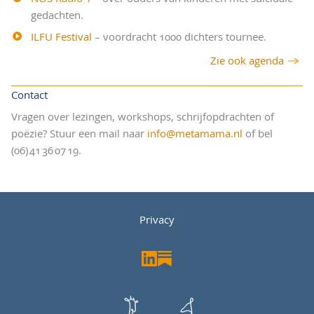
gedachten.
ILFU Festival
– voordracht 1000 dichters tournee.
Zie ook agenda
Contact
Vragen over lezingen, workshops, schrijfopdrachten of
poëzie? Stuur een mail naar
info@metamama.nl
of bel
(06) 41 36 07 19.
Privacy